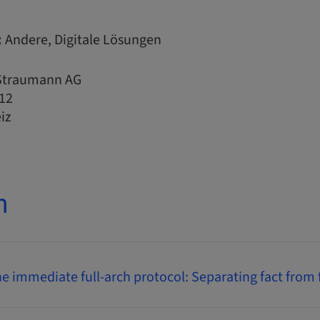
:
Andere, Digitale Lösungen
 Straumann AG
12
iz
n
he immediate full-arch protocol: Separating fact from 