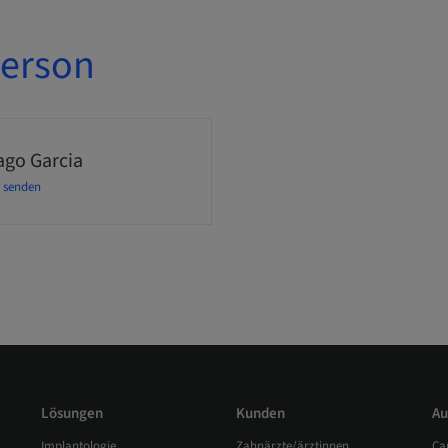
erson
ago Garcia
l senden
Lösungen
Kunden
Au
Implantologie
Zahnärzte/ärztinnen
Ca