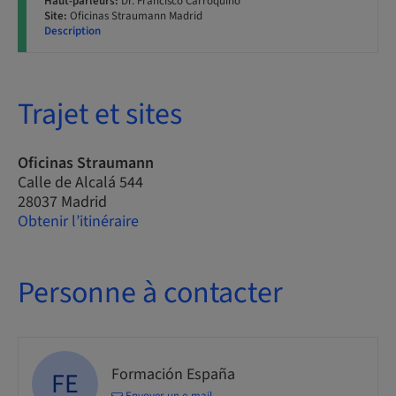
Haut-parleurs:
Dr. Francisco Carroquino
Site:
Oficinas Straumann Madrid
Description
Trajet et sites
Oficinas Straumann
Calle de Alcalá 544
28037 Madrid
Obtenir l’itinéraire
Personne à contacter
Formación España
FE
Envoyer un e-mail