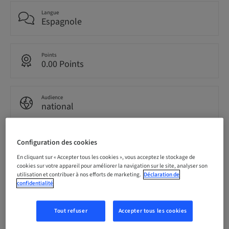
Langue
Espagnole
Points
0.00 Points
Audience
national
Configuration des cookies
Conférencier(s)
En cliquant sur « Accepter tous les cookies », vous acceptez le stockage de
cookies sur votre appareil pour améliorer la navigation sur le site, analyser son
utilisation et contribuer à nos efforts de marketing.
Déclaration de
confidentialité
Dr.
Francisco Carroquino
Tout refuser
Accepter tous les cookies