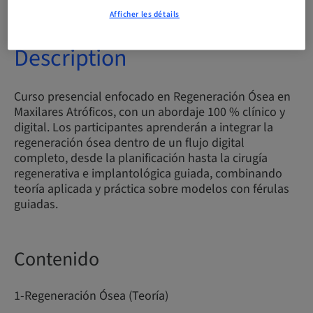
Afficher les détails
Description
Curso presencial enfocado en Regeneración Ósea en
Maxilares Atróficos, con un abordaje 100 % clínico y
digital. Los participantes aprenderán a integrar la
regeneración ósea dentro de un flujo digital
completo, desde la planificación hasta la cirugía
regenerativa e implantológica guiada, combinando
teoría aplicada y práctica sobre modelos con férulas
guiadas.
Contenido
1-Regeneración Ósea (Teoría)