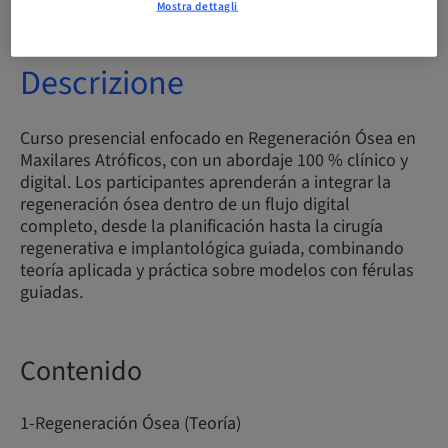
Mostra dettagli
Descrizione
Curso presencial enfocado en Regeneración Ósea en
Maxilares Atróficos, con un abordaje 100 % clínico y
digital. Los participantes aprenderán a integrar la
regeneración ósea dentro de un flujo digital
completo, desde la planificación hasta la cirugía
regenerativa e implantológica guiada, combinando
teoría aplicada y práctica sobre modelos con férulas
guiadas.
Contenido
1-Regeneración Ósea (Teoría)