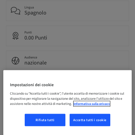
Lingua
Spagnolo
Punti
0.00 Punti
Audience
nazionale
Impostazioni dei cookie
Informazioni sul relatore
Cliccando su “Accetta tutti i cookie”, l'utente accetta di memorizzare i cookie sul
dispositivo per migliorare la navigazione del sito, analizzare l'utilizzo del sito e
assistere nelle nostre attività di marketing.
Informativa sulla privacy
Dr.
Rifiuta tutti
Accetta tutti i cookie
Francisco Carroquino