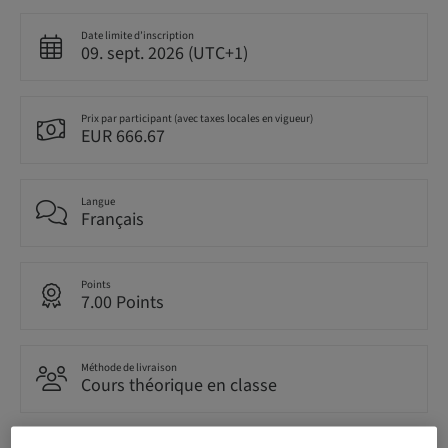
Date limite d’inscription
09. sept. 2026 (UTC+1)
Prix par participant (avec taxes locales en vigueur)
EUR 666.67
Langue
Français
Points
7.00 Points
Méthode de livraison
Cours théorique en classe