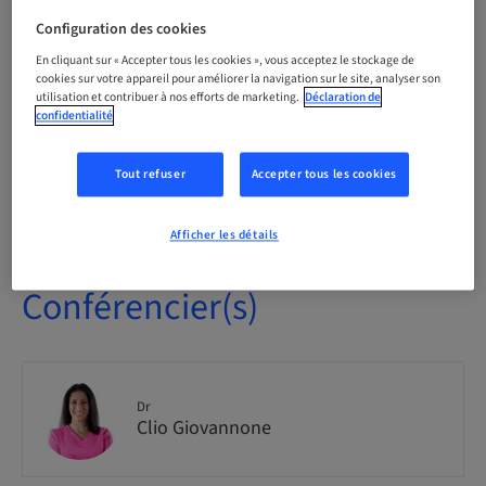
Audience
national
Configuration des cookies
En cliquant sur « Accepter tous les cookies », vous acceptez le stockage de
cookies sur votre appareil pour améliorer la navigation sur le site, analyser son
Numéro de la formation
utilisation et contribuer à nos efforts de marketing.
Déclaration de
SmileCloud_2026_
confidentialité
Tout refuser
Accepter tous les cookies
Places disponibles
1 disponible
Afficher les détails
Conférencier(s)
Dr
Clio Giovannone