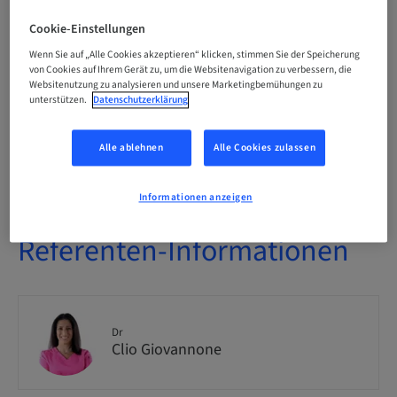
Zielgruppe
national
Cookie-Einstellungen
Wenn Sie auf „Alle Cookies akzeptieren“ klicken, stimmen Sie der Speicherung
von Cookies auf Ihrem Gerät zu, um die Websitenavigation zu verbessern, die
Kurs-Nr.
Websitenutzung zu analysieren und unsere Marketingbemühungen zu
SmileCloud_2026_
unterstützen.
Datenschutzerklärung
Alle ablehnen
Alle Cookies zulassen
Verfügbare Plätze
1 verfügbar
Informationen anzeigen
Referenten-Informationen
Dr
Clio Giovannone