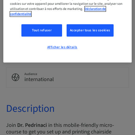
Anglais
cookies sur votre appareil pour améliorer la navigation sur le site, analyser son
utilisation et contribuer à nos efforts de marketing.
Déclaration de
confidentialité
Points
0.00 Points
Tout refuser
Accepter tous les cookies
Afficher les détails
Méthode de livraison
Cours en ligne
Audience
international
Description
Join
Dr. Pedrinaci
in this mobile-friendly micro-
course to get you set up and printing chairside