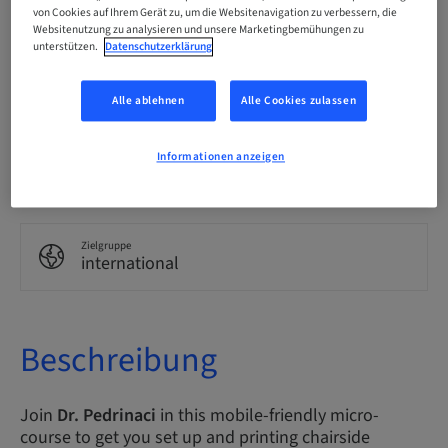
Englisch
von Cookies auf Ihrem Gerät zu, um die Websitenavigation zu verbessern, die
Websitenutzung zu analysieren und unsere Marketingbemühungen zu
unterstützen.
Datenschutzerklärung
Punkte
0.00 Punkte
Alle ablehnen
Alle Cookies zulassen
Informationen anzeigen
Bereitstellungsmethode
eLearning
Zielgruppe
international
Beschreibung
Join
Dr. Pedrinaci
in this mobile-friendly micro-
course to get you set up and printing chairside