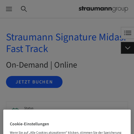
Straumann Signature Midas:
Fast Track
On-Demand | Online
JETZT BUCHEN
Status
buchbar
Cookie-Einstellungen
Wenn Sie auf „Alle Cookies akzeptieren“ klicken, stimmen Sie der Speicherung
Sprache