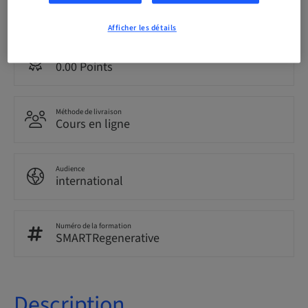
Anglais
Afficher les détails
Points
0.00 Points
Méthode de livraison
Cours en ligne
Audience
international
Numéro de la formation
SMARTRegenerative
Description