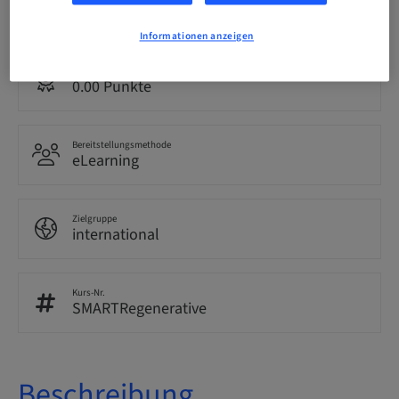
Englisch
Informationen anzeigen
Punkte
0.00 Punkte
Bereitstellungsmethode
eLearning
Zielgruppe
international
Kurs-Nr.
SMARTRegenerative
Beschreibung