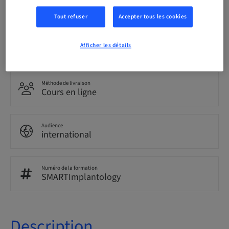
Anglais
Tout refuser
Accepter tous les cookies
Points
Afficher les détails
0.00 Points
Méthode de livraison
Cours en ligne
Audience
international
Numéro de la formation
SMARTImplantology
Description