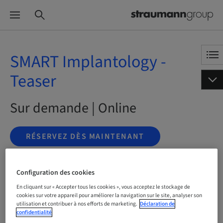
SMART Implantology -
Teaser
Sur demande | Online
RÉSERVEZ DÈS MAINTENANT
Configuration des cookies
Statut
Réservation possible
En cliquant sur « Accepter tous les cookies », vous acceptez le stockage de
cookies sur votre appareil pour améliorer la navigation sur le site, analyser son
utilisation et contribuer à nos efforts de marketing.
Déclaration de
confidentialité
Langue