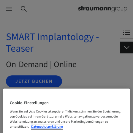
SMART Implantology -
Teaser
On-Demand | Online
JETZT BUCHEN
Cookie-Einstellungen
Status
buchbar
Wenn Sie auf „Alle Cookies akzeptieren“ klicken, stimmen Sie der Speicherung
von Cookies auf Ihrem Gerät zu, um die Websitenavigation zu verbessern, die
Websitenutzung zu analysieren und unsere Marketingbemühungen zu
unterstützen.
Datenschutzerklärung
Sprache