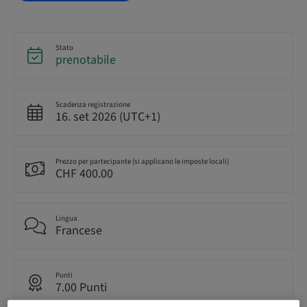
Stato
prenotabile
Scadenza registrazione
16. set 2026 (UTC+1)
Prezzo per partecipante (si applicano le imposte locali)
CHF 400.00
Lingua
Francese
Punti
7.00 Punti