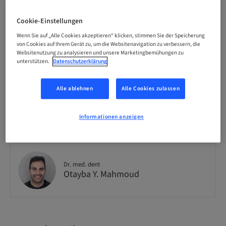
Zielgruppe
Cookie-Einstellungen
national
Wenn Sie auf „Alle Cookies akzeptieren“ klicken, stimmen Sie der Speicherung
von Cookies auf Ihrem Gerät zu, um die Websitenavigation zu verbessern, die
Websitenutzung zu analysieren und unsere Marketingbemühungen zu
Verfügbare Plätze
unterstützen.
Datenschutzerklärung
15 verfügbar
Alle ablehnen
Alle Cookies zulassen
Referenten-Informationen
Informationen anzeigen
Dr. med. dent
Otayba Y. Mahmoud