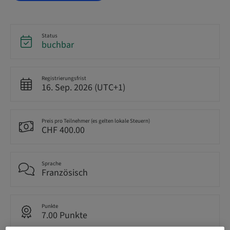
Status
buchbar
Registrierungsfrist
16. Sep. 2026 (UTC+1)
Preis pro Teilnehmer (es gelten lokale Steuern)
CHF 400.00
Sprache
Französisch
Punkte
7.00 Punkte