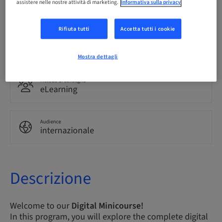
assistere nelle nostre attività di marketing.
Informativa sulla privacy
Inglese
Rifiuta tutti
Accetta tutti i cookie
Punti
0.00 Punti
Mostra dettagli
Metodo di consegna
eLearning
Audience
internazionale
Descrizione
Welcome to our
Digital Minicourse!
In this program, you will explore the complete digital