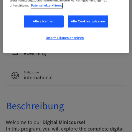
Websitenutzung zu analysieren und unsere Marketingbemühungen zu
Englisch
unterstützen.
Datenschutzerklärung
Alle ablehnen
Alle Cookies zulassen
Punkte
0.00 Punkte
Informationen anzeigen
Bereitstellungsmethode
eLearning
Zielgruppe
international
Beschreibung
Welcome to our
Digital Minicourse!
In this program, you will explore the complete digital