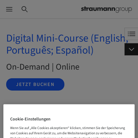
Digital Mini-Course (English;
Português; Español)
On-Demand | Online
JETZT BUCHEN
Status
buchbar
Cookie-Einstellungen
Wenn Sie auf „Alle Cookies akzeptieren“ klicken, stimmen Sie der Speicherung
von Cookies auf Ihrem Gerät zu, um die Websitenavigation zu verbessern, die
Sprache