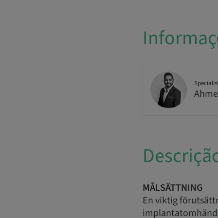
Informaç
Specialis
Ahme
Descriçã
MÅLSÄTTNING
En viktig förutsätt
implantatomhändert