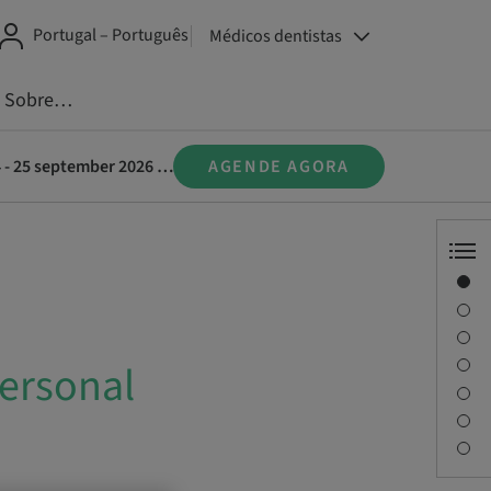
Portugal – Português
Médicos dentistas
Sobre…
Straumann® SMART- Grundkurs i implantatprotetik för assisterande personal 24 - 25 september 2026 i Stockholm
AGENDE AGORA
Visão geral
Informações do instrutor
Descrição
Objetivos de aprendizagem
personal
Sessões
Viagem e locais
Pessoa de contato