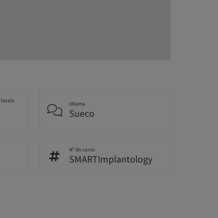
 locais
Idioma
Sueco
Nº do curso
SMARTImplantology