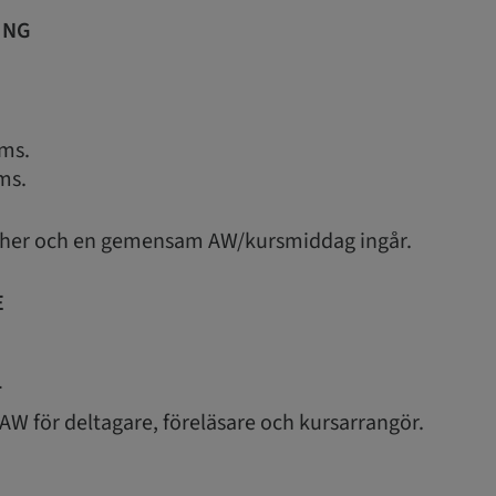
ING
ms.
ms.
ncher och en gemensam AW/kursmiddag ingår.
E
T
W för deltagare, föreläsare och kursarrangör.