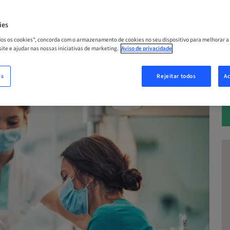
– 25. set 2026 | Stockholm, Suécia
ies
A
odos os cookies", concorda com o armazenamento de cookies no seu dispositivo para melhorar a
 site e ajudar nas nossas iniciativas de marketing.
Aviso de privacidade
es
Rejeitar todos
Ac