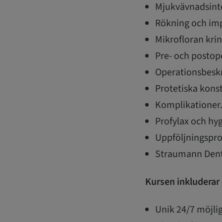
Mjukvävnadsint
Rökning och imp
Mikrofloran kri
Pre- och postop
Operationsbeskr
Protetiska kons
Komplikationer
Profylax och hyg
Uppföljningspro
Straumann Dent
Kursen inkluderar
Unik 24/7 möjlig