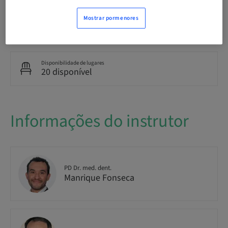
Mostrar pormenores
Público
National
Disponibilidade de lugares
20 disponível
Informações do instrutor
PD Dr. med. dent.
Manrique Fonseca