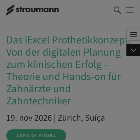
Das iExcel
AGENDE AGORA
Prothetikkonzept: Von der
digitalen Planung zum
klinischen Erfolg – Theorie
Das iExcel Prothetikkonzept:
und Hands-on für
Zahnärzte und
Von der digitalen Planung
Zahntechniker
zum klinischen Erfolg –
Theorie und Hands-on für
Zahnärzte und
Zahntechniker
19. nov 2026 | Zürich, Suíça
AGENDE AGORA