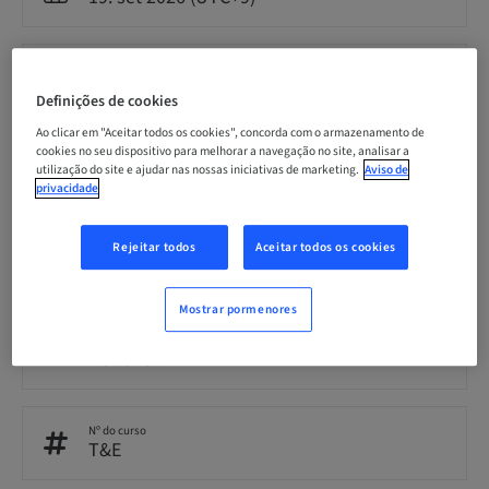
Preço por participante (impostos locais aplicáveis)
JPY 60000.00
Definições de cookies
Ao clicar em "Aceitar todos os cookies", concorda com o armazenamento de
cookies no seu dispositivo para melhorar a navegação no site, analisar a
Idioma
utilização do site e ajudar nas nossas iniciativas de marketing.
Aviso de
Japonês
privacidade
Rejeitar todos
Aceitar todos os cookies
Pontos
0.00 Pontos
Mostrar pormenores
Público
National
Nº do curso
T&E