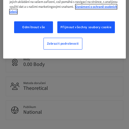
jejich ukládání na vašem zařízení, což pomáhá s navigací na stránce, s analýzou
využití dat a s našimi marketingovými snahami.
Oznámení o ochraně osobních
Termín pro registraci
údajů
25. říj 2042 (UTC+1)
Odmítnout vše
Přijmout všechny soubory cookie
Jazyk
Italsky
Zobrazit podrobnosti
Body
0.00 Body
Metoda doručení
Theoretical
Publikum
National