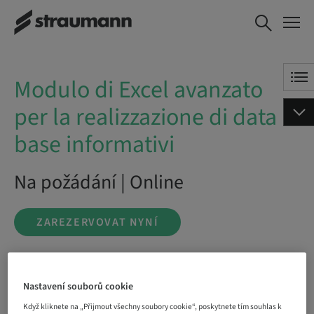
Modulo di Excel
ZAREZERVOVAT NYNÍ
avanzato per la
realizzazione di data
base informativi
Modulo di Excel avanzato
per la realizzazione di data
base informativi
Na požádání | Online
ZAREZERVOVAT NYNÍ
Stav
Nastavení souborů cookie
bookable
Když kliknete na „Přijmout všechny soubory cookie“, poskytnete tím souhlas k