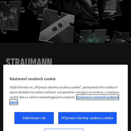
STRAUMANN
AXS™
Nastavení souborů cookie
Když kliknete na „Přijmout všechny soubory cookie“, poskytnete tím souhlas k
Nahlédněte do budoucnosti
jejich ukládání na vašem zařízení, což pomáhá s navigací na stránce, s analýzou
využití dat a s našimi marketingovými snahami.
Oznámení o ochraně osobních
stomatologie.
údajů
Odmítnout vše
Přijmout všechny soubory cookie
DALŠÍ INFORMACE