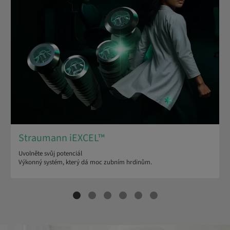
Straumann iEXCEL™
Uvolněte svůj potenciál
Výkonný systém, který dá moc zubním hrdinům.