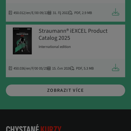
Ke stažen
450.012/en/E/00 09/22
31. říj 2022
PDF
,
2.9 MB
Straumann® iEXCEL Product
Catalog 2025
International edition
Ke stažen
450.036/en/F/00 05/25
15. čvn 2026
PDF
,
5.3 MB
ZOBRAZIT VÍCE
CHYSTANÉ
KURZY