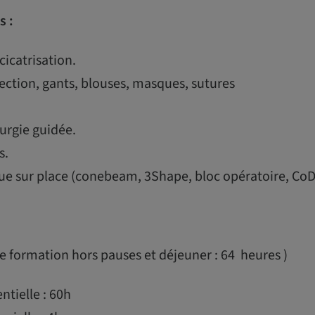
s :
cicatrisation.
ction, gants, blouses, masques, sutures
urgie guidée.
s.
ue sur place (conebeam, 3Shape, bloc opératoire, CoD
 formation hors pauses et déjeuner : 64 heures )
tielle : 60h