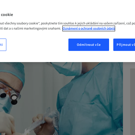
AM
 cookie
out všechny soubory cookie“, poskytnete tím souhlas k jejich ukládání na vašem zařízení, což p
žití dat a s našimi marketingovými snahami.
Oznámení o ochraně osobních údajů
ti
Odmítnout vše
Přijmout v