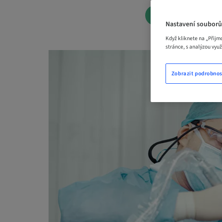
ČEKACÍ SEZN
Nastavení souborů
Když kliknete na „Přijm
stránce, s analýzou vyu
Zobrazit podrobnos