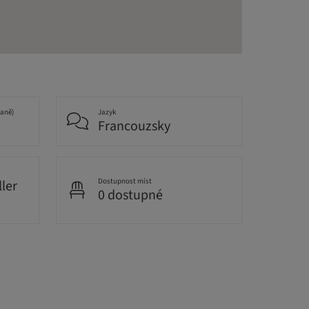
daně)
Jazyk
Francouzsky
Dostupnost míst
ller
0 dostupné