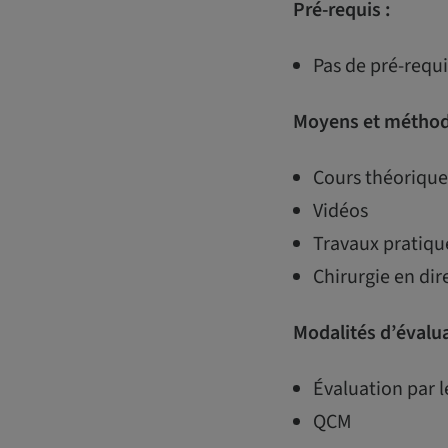
Pré-requis :
Pas de pré-req
Moyens et méthod
Cours théorique
Vidéos
Travaux pratiqu
Chirurgie en dir
Modalités d’évalu
Évaluation par l
QCM