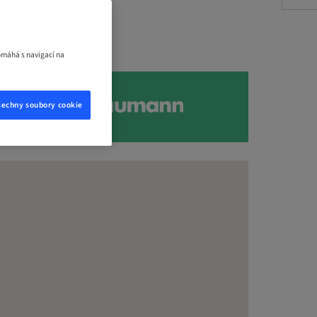
omáhá s navigací na
šechny soubory cookie