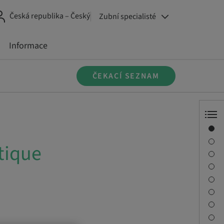
Česká republika – Český
Zubní specialisté
Informace
ČEKACÍ SEZNAM
Přehled
Informace o přednášejícím
tique
Popis
Vzdělávací cíle
Relace
Cesta a místa setkání
Kontaktní osoba
Ke stažení