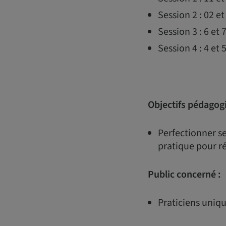
Session 2 : 02 e
Session 3 : 6 et
Session 4 : 4 et
Objectifs pédagog
Perfectionner se
pratique pour ré
Public concerné :
Praticiens uniq