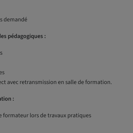
uis demandé
es pédagogiques :
s
es
ect avec retransmission en salle de formation.
ation :
e formateur lors de travaux pratiques