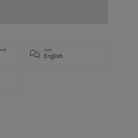
daně)
Jazyk
English