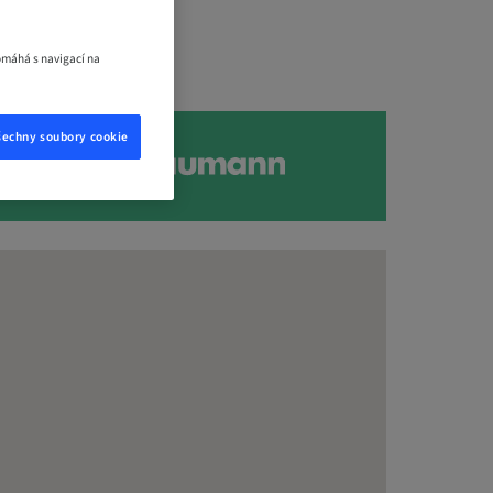
omáhá s navigací na
šechny soubory cookie