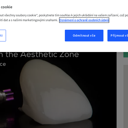
 cookie
 NYNÍ
out všechny soubory cookie“, poskytnete tím souhlas k jejich ukládání na vašem zařízení, což p
žití dat a s našimi marketingovými snahami.
Oznámení o ochraně osobních údajů
ti
Odmítnout vše
Přijmout v