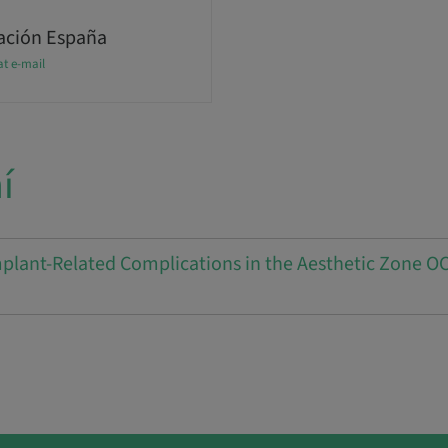
ción España
at e-mail
í
lant-Related Complications in the Aesthetic Zone OC