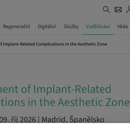
Regenerační
Digitální
Služby
Vzdělávání
Věda
 Implant-Related Complications in the Aesthetic Zone
nt of Implant-Related
tions in the Aesthetic Zone
 09. říj 2026 | Madrid, Španělsko