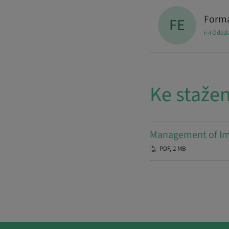
Forma
FE
Odesl
Ke stažen
Management of Imp
PDF, 2 MB