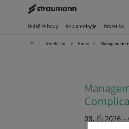
Důležité body
Implantologie
Protetika
Vzdělávání
Kurzy
Management of
Manageme
Complica
08. říj 2026 –