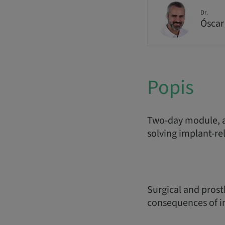
Dr.
Óscar
Popis
Two-day module, a
solving implant-re
Surgical and prost
consequences of im