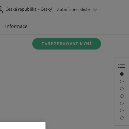
Česká republika – Český
Zubní specialisté
Informace
ZAREZERVOVAT NYNÍ
Přehled
Informace o přednášejícím
Popis
Relace
Cesta a místa setkání
Kontaktní osoba
Ke stažení