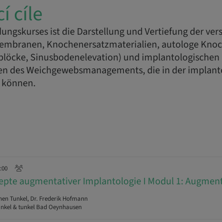
í cíle
ldungskurses ist die Darstellung und Vertiefung der ve
embranen, Knochenersatzmaterialien, autologe Knoc
löcke, Sinusbodenelevation) und implantologischen 
en des Weichgewebsmanagements, die in der implanto
 können.
7:00
pte augmentativer Implantologie I Modul 1: Augmen
hen Tunkel, Dr. Frederik Hofmann
unkel & tunkel Bad Oeynhausen