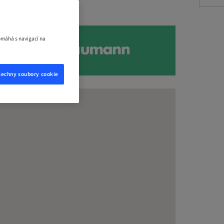
omáhá s navigací na
šechny soubory cookie