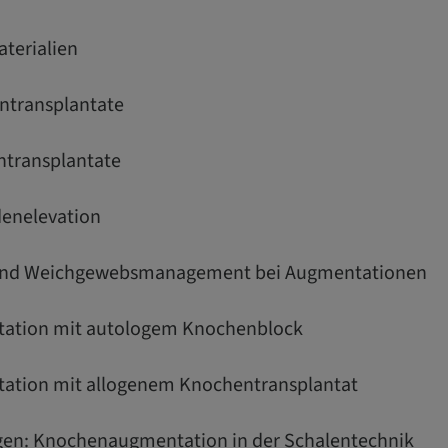
terialien
ntransplantate
ntransplantate
denelevation
g und Weichgewebsmanagement bei Augmentationen
ntation mit autologem Knochenblock
tation mit allogenem Knochentransplantat
ngen: Knochenaugmentation in der Schalentechnik