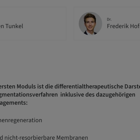
Dr.
n Tunkel
Frederik Ho
sten Moduls ist die differentialtherapeutische Darst
mentationsverfahren inklusive des dazugehörigen
agements:
henregeneration
nd nicht-resorbierbare Membranen