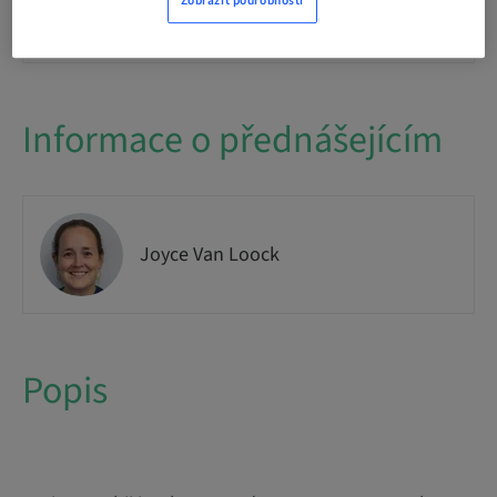
Zobrazit podrobnosti
Dostupnost míst
1 dostupné
Informace o přednášejícím
Joyce Van Loock
Popis