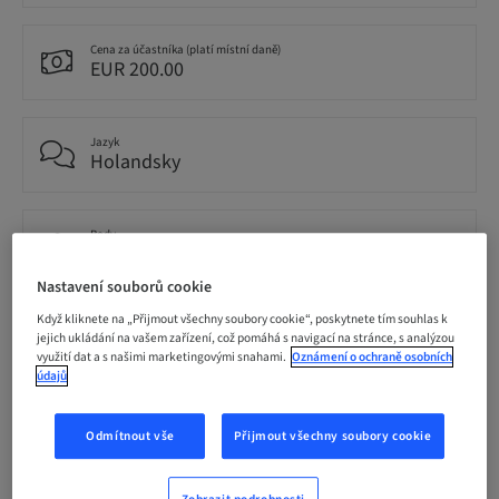
Cena za účastníka (platí místní daně)
EUR 200.00
Jazyk
Holandsky
Body
0.00 Body
Nastavení souborů cookie
Když kliknete na „Přijmout všechny soubory cookie“, poskytnete tím souhlas k
Metoda doručení
jejich ukládání na vašem zařízení, což pomáhá s navigací na stránce, s analýzou
Theoretical
využití dat a s našimi marketingovými snahami.
Oznámení o ochraně osobních
údajů
Publikum
National
Odmítnout vše
Přijmout všechny soubory cookie