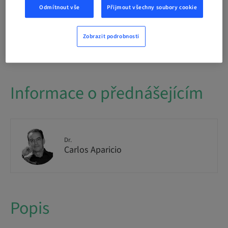
International
Odmítnout vše
Přijmout všechny soubory cookie
Dostupnost míst
Zobrazit podrobnosti
1/1 dostupné
Informace o přednášejícím
Dr.
Carlos Aparicio
Popis