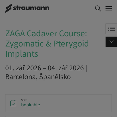
ZAGA Cadaver
ZAREZERVOVAT NYNÍ
Course: Zygomatic &
Pterygoid Implants
ZAGA Cadaver Course:
Zygomatic & Pterygoid
Implants
01. zář 2026 – 04. zář 2026 |
Barcelona, Španělsko
Stav
bookable