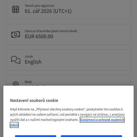
Termín pro registraci
01. zář 2026 (UTC+1)
Cena za účastníka (platí místní daně)
EUR 6500.00
Jazyk
English
Body
0.00 Body
Nastavení souborů cookie
Metoda doručení
Když kliknete na „Přijmout všechny soubory cookie“, poskytnete tím souhlas k
Theoretical
jejich ukládání na vašem zařízení, což pomáhá s navigací na stránce, s analýzou
využití dat a s našimi marketingovými snahami.
Oznámení o ochraně osobních
údajů
Publikum