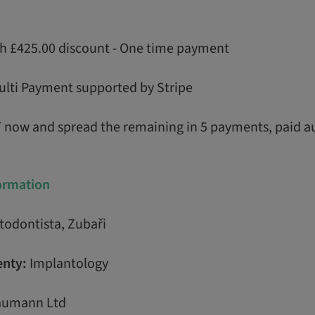
th £425.00 discount - One time payment
ulti Payment supported by Stripe
T now and spread the remaining in 5 payments, paid a
formation
todontista, Zubaři
nty:
Implantology
aumann Ltd