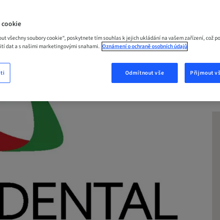
 NYNÍ
 cookie
out všechny soubory cookie“, poskytnete tím souhlas k jejich ukládání na vašem zařízení, což p
žití dat a s našimi marketingovými snahami.
Oznámení o ochraně osobních údajů
ti
Odmítnout vše
Přijmout v