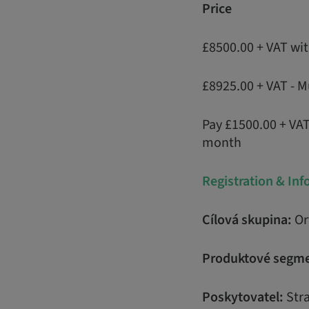
Price
£8500.00 + VAT wi
£8925.00 + VAT - M
Pay £1500.00 + VA
month
Registration & In
Cílová skupina:
Or
Produktové segme
Poskytovatel:
Str