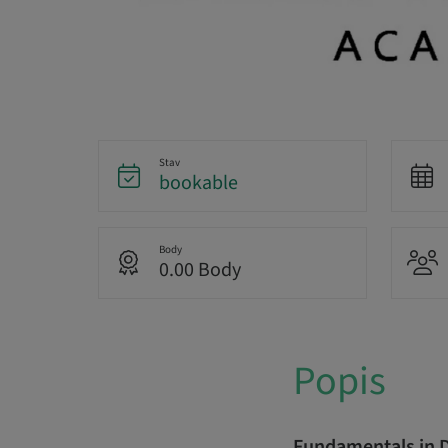
Stav
bookable
Body
0.00 Body
Popis
Fundamentals in 