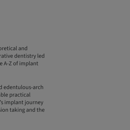
oretical and
ative dentistry led
e A-Z of implant
nd edentulous-arch
ble practical
’s implant journey
sion taking and the