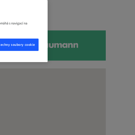
omáhá s navigací na
šechny soubory cookie