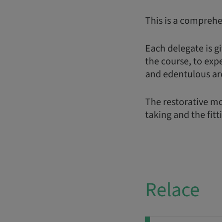
This is a comprehe
Each delegate is gi
the course, to exp
and edentulous ar
The restorative mo
taking and the fitt
Relace