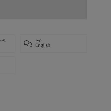
daně)
Jazyk
English