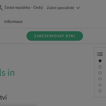
Česká republika – Český
Zubní specialisté
Informace
ZAREZERVOVAT NYNÍ
Přehled
Popis
s in
Vzdělávací cíle
Relace
Cesta a místa setkání
Kontaktní osoba
tví