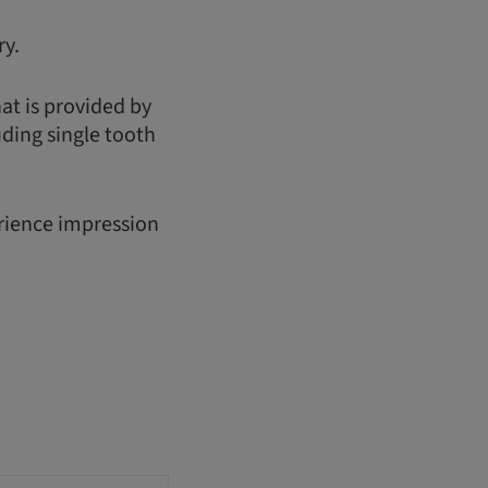
ry.
hat is provided by
uding single tooth
erience impression