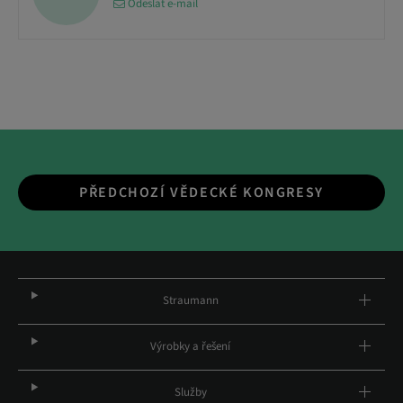
Odeslat e-mail
PŘEDCHOZÍ VĚDECKÉ KONGRESY
Straumann
Výrobky a řešení
Služby