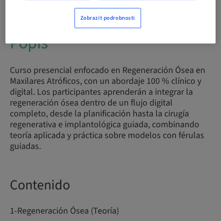
Zobrazit podrobnosti
Popis
Curso presencial enfocado en Regeneración Ósea en
Maxilares Atróficos, con un abordaje 100 % clínico y
digital. Los participantes aprenderán a integrar la
regeneración ósea dentro de un flujo digital
completo, desde la planificación hasta la cirugía
regenerativa e implantológica guiada, combinando
teoría aplicada y práctica sobre modelos con férulas
guiadas.
Contenido
1-Regeneración Ósea (Teoría)