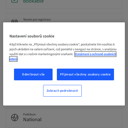
bookable
Termín pro registraci
18. zář 2026 (UTC-8)
Nastavení souborů cookie
Cena za účastníka (platí místní daně)
Když kliknete na „Přijmout všechny soubory cookie“, poskytnete tím souhlas k
USD 19900.00
jejich ukládání na vašem zařízení, což pomáhá s navigací na stránce, s analýzou
využití dat a s našimi marketingovými snahami.
Oznámení o ochraně osobních
údajů
Jazyk
English
Odmítnout vše
Přijmout všechny soubory cookie
Zobrazit podrobnosti
Body
85.00 Body
Publikum
National