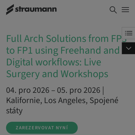
Full Arch Solutions
ZAREZERVOVAT NYNÍ
from FP3 to FP1
using Freehand and
Digital workflows:
Full Arch Solutions from FP3
Live Surgery and
Workshops
to FP1 using Freehand and
Digital workflows: Live
Surgery and Workshops
04. pro 2026 – 05. pro 2026 |
Kalifornie, Los Angeles, Spojené
státy
ZAREZERVOVAT NYNÍ