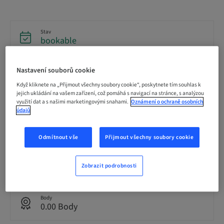
Stav
bookable
Nastavení souborů cookie
Termín pro registraci
05. pro 2026 (UTC-8)
Když kliknete na „Přijmout všechny soubory cookie“, poskytnete tím souhlas k
jejich ukládání na vašem zařízení, což pomáhá s navigací na stránce, s analýzou
využití dat a s našimi marketingovými snahami.
Oznámení o ochraně osobních
údajů
Cena za účastníka (platí místní daně)
USD 2495.00
Odmítnout vše
Přijmout všechny soubory cookie
Jazyk
English
Zobrazit podrobnosti
Body
0.00 Body