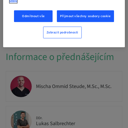
Publikum
údajů
National
Odmítnout vše
Přijmout všechny soubory cookie
Č. kurzu
IMPO9263
Zobrazit podrobnosti
Informace o přednášejícím
Mischa Ommid Steude, M.Sc., M.Sc.
DDr.
Lukas Salbrechter