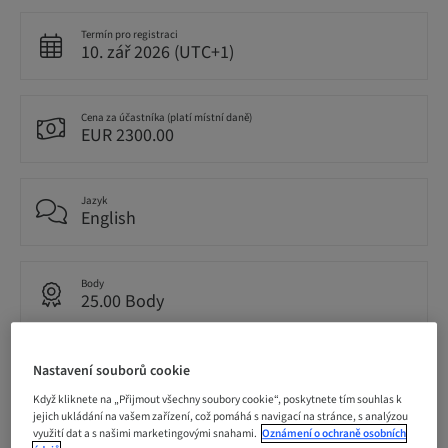
Termín pro registraci
10. zář 2026 (UTC+1)
Cena za účastníka (platí místní daně)
EUR 2300.00
Jazyk
English
Body
25.00 Body
Metoda doručení
Nastavení souborů cookie
Live surgery
Když kliknete na „Přijmout všechny soubory cookie“, poskytnete tím souhlas k
jejich ukládání na vašem zařízení, což pomáhá s navigací na stránce, s analýzou
využití dat a s našimi marketingovými snahami.
Oznámení o ochraně osobních