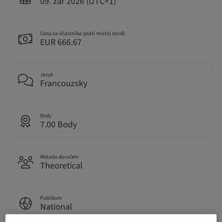
09. zář 2026 (UTC+1)
Cena za účastníka (platí místní daně)
EUR 666.67
Jazyk
Francouzsky
Body
7.00 Body
Metoda doručení
Theoretical
Publikum
National