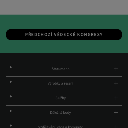
PŘEDCHOZÍ VĚDECKÉ KONGRESY
Straumann
Výrobky a řešení
Služby
Důležité body
Vzdělávání, věda a komunity