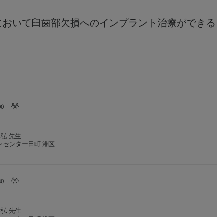
において臼歯部欠損へのインプラント治療ができる
00
孝弘 先生
ンセンター田町 港区
30
孝弘 先生