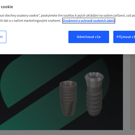
 cookie
out všechny soubory cookie“, poskytnete tím souhlas k jejich ukládání na vašem zařízení, což p
žití dat a s našimi marketingovými snahami.
Oznámení o ochraně osobních údajů
ti
Odmítnout vše
Přijmout v