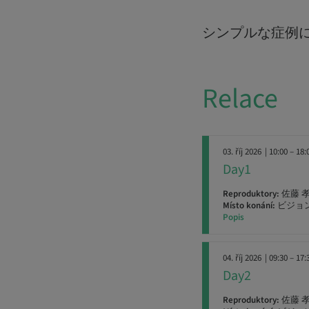
シンプルな症例
Relace
03. říj 2026
| 10:00 – 18:
Day1
Reproduktory:
佐藤 
Místo konání:
ビジョ
Popis
04. říj 2026
| 09:30 – 17:
Day2
Reproduktory:
佐藤 