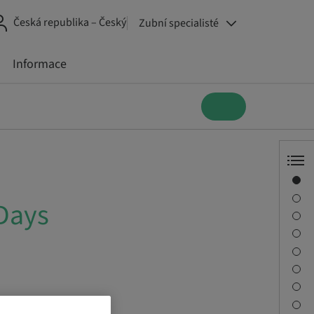
Česká republika – Český
Zubní specialisté
Informace
Přehled
Informace o přednášejícím
ys
Popis
Vzdělávací cíle
Relace
Cesta a místa setkání
Kontaktní osoba
Ke stažení