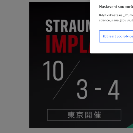
Nastavení souborů
Když kliknete na „Přijm
stránce, s analýzou vyu
Zobrazit podrobnos