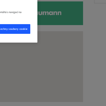
omáhá s navigací na
šechny soubory cookie