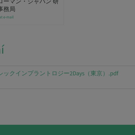
ローマン・ジャパン 研
事務局
at e-mail
í
4ベーシックインプラントロジー2Days（東京）.pdf