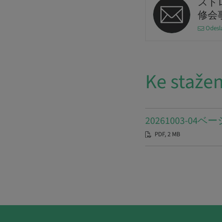
スト
修会
Odesl
Ke stažen
20261003-0
PDF, 2 MB