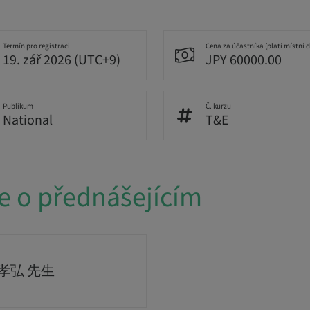
Termín pro registraci
Cena za účastníka (platí místní 
19. zář 2026 (UTC+9)
JPY 60000.00
Publikum
Č. kurzu
National
T&E
e o přednášejícím
孝弘 先生