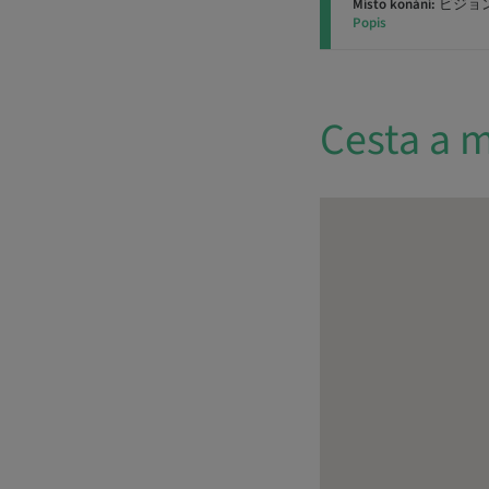
Místo konání:
ビジョ
Popis
Cesta a m