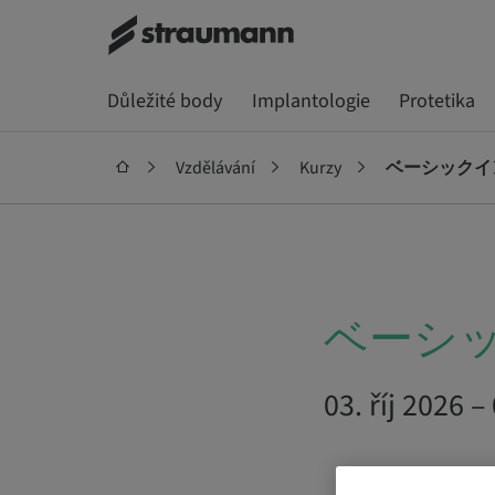
Důležité body
Implantologie
Protetika
Vzdělávání
Kurzy
ベーシックイン
ベーシッ
03. říj 2026 