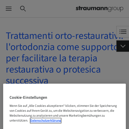
Trattamenti orto-restaurativi:
l'ortodonzia come supporto
per facilitare la terapia
restaurativa o protesica
successiva
On-Demand | Online
Cookie-Einstellungen
Wenn Sie auf „Alle Cookies akzeptieren“ klicken, stimmen Sie der Speicherung
von Cookies auf Ihrem Gerät zu, um die Websitenavigation zu verbessern, die
Websitenutzung zu analysieren und unsere Marketingbemühungen zu
unterstützen.
Datenschutzerklärung
Status
buchbar