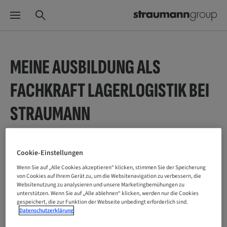
MEINE AUSBILDUNG ALS
FACHKRAFT LAGERLOGISTIK BEI
STRAUMANN
Ein Erfahrungsbericht von Lisa:
Cookie-Einstellungen
Wenn Sie auf „Alle Cookies akzeptieren“ klicken, stimmen Sie der Speicherung
Von September 2014 bis Juli 2017 habe ich eine
von Cookies auf Ihrem Gerät zu, um die Websitenavigation zu verbessern, die
Ausbildung zur Fachkraft für Lagerlogistik bei der
Websitenutzung zu analysieren und unsere Marketingbemühungen zu
Firma Straumann gemacht.
unterstützen. Wenn Sie auf „Alle ablehnen“ klicken, werden nur die Cookies
gespeichert, die zur Funktion der Webseite unbedingt erforderlich sind.
Datenschutzerklärung
Durch eine Stellenanzeige bin ich auf die Firma
aufmerksam geworden und daraufhin über die Firma