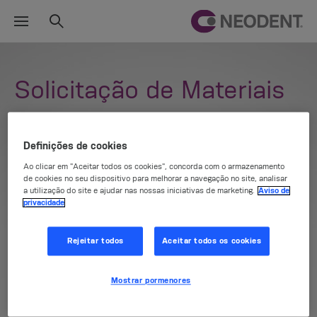
Solicitação de Materiais
Nome*
Definições de cookies
Ao clicar em "Aceitar todos os cookies", concorda com o armazenamento
de cookies no seu dispositivo para melhorar a navegação no site, analisar
a utilização do site e ajudar nas nossas iniciativas de marketing.
Aviso de
Nome de sua clínica
privacidade
Rejeitar todos
Aceitar todos os cookies
e-Mail*
Mostrar pormenores