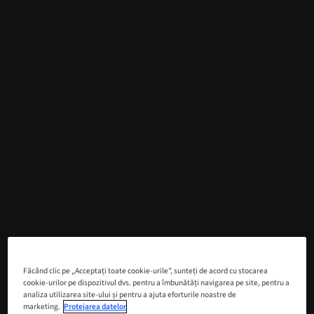
Făcând clic pe „Acceptați toate cookie-urile”, sunteți de acord cu stocarea
cookie-urilor pe dispozitivul dvs. pentru a îmbunătăți navigarea pe site, pentru a
analiza utilizarea site-ului și pentru a ajuta eforturile noastre de
marketing.
Protejarea datelor