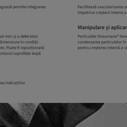
rugoasă permite integrarea
Facilitează vascularizarea 
împotriva creșterii interne a
Manipulare și aplica
i mici și a defectelor
Particulele Straumann® XenoG
 dimensiune în condiții
condensarea particulelor în 
te. Poate fi repoziționată
pentru creșterea internă a v
conturul suprafeței după
a indicațiilor.