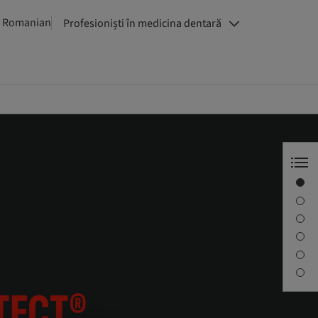
 Romanian
Profesioniști în medicina dentară
Membrană collprotect®
Caracteristici și avantaje
Articole youTooth
Broșuri și videoclipuri
Toate membranele
Contactați-ne
TECT®