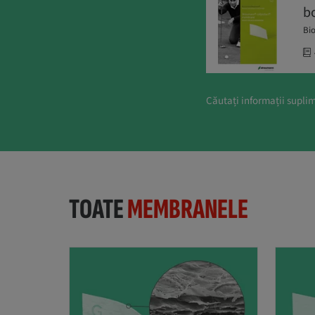
b
Bi
Căutați informații suplim
TOATE
MEMBRANELE