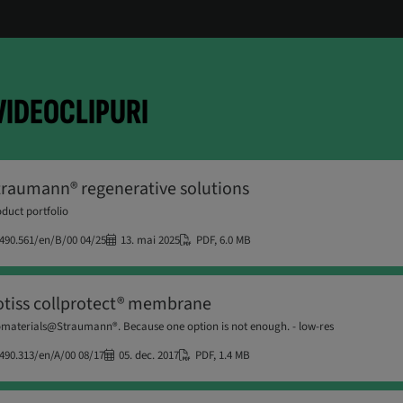
VIDEOCLIPURI
traumann® regenerative solutions
duct portfolio
490.561/en/B/00 04/25
13. mai 2025
PDF
,
6.0 MB
otiss collprotect® membrane
omaterials@Straumann®. Because one option is not enough. - low-res
490.313/en/A/00 08/17
05. dec. 2017
PDF
,
1.4 MB