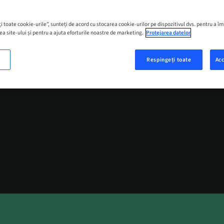
i toate cookie-urile”, sunteți de acord cu stocarea cookie-urilor pe dispozitivul dvs. pentru a î
ea site-ului și pentru a ajuta eforturile noastre de marketing.
Protejarea datelor
Excelență avanta
Respingeți toate
Acc
CUMPĂRAȚI ACUM