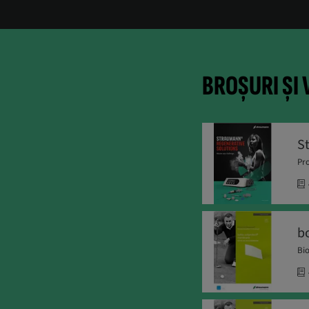
BROȘURI ȘI 
S
Pro
b
Bi