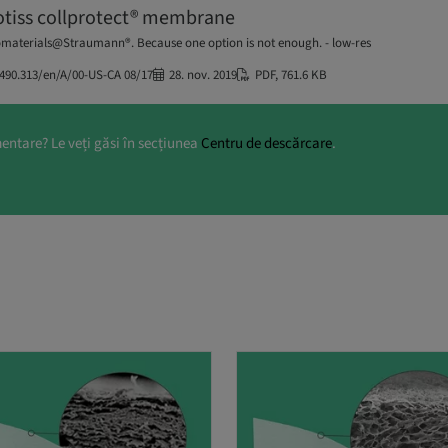
otiss collprotect® membrane
omaterials@Straumann®. Because one option is not enough. - low-res
490.313/en/A/00-US-CA 08/17
28. nov. 2019
PDF
,
761.6 KB
entare? Le veți găsi în secțiunea
Centru de descărcare
.