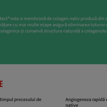
ect® este o membrană de colagen nativ produsă din 
urățare cu mai multe etape asigură eliminarea tuturo
colagenice și conservă structura naturală a colagenului
E
 timpul procesului de
Angiogeneza rapidă da
native