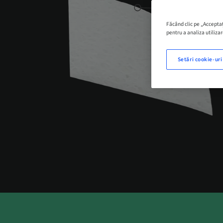
Făcând clic pe „Acceptaț
pentru a analiza utilizar
Setări cookie-uri