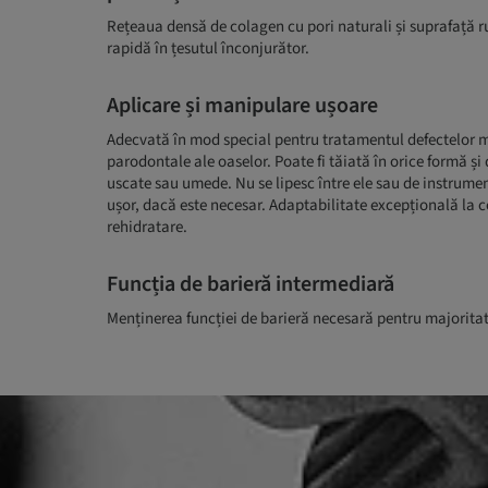
Rețeaua densă de colagen cu pori naturali și suprafață 
rapidă în țesutul înconjurător.
Aplicare și manipulare ușoare
Adecvată în mod special pentru tratamentul defectelor ma
parodontale ale oaselor. Poate fi tăiată în orice formă și
uscate sau umede. Nu se lipesc între ele sau de instrumen
ușor, dacă este necesar. Adaptabilitate excepțională la 
rehidratare.
Funcția de barieră intermediară
Menținerea funcției de barieră necesară pentru majoritate