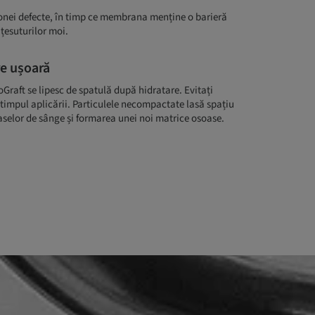
zonei defecte, în timp ce membrana menține o barieră
 țesuturilor moi.
re ușoară
raft se lipesc de spatulă după hidratare. Evitați
timpul aplicării. Particulele necompactate lasă spațiu
aselor de sânge și formarea unei noi matrice osoase.