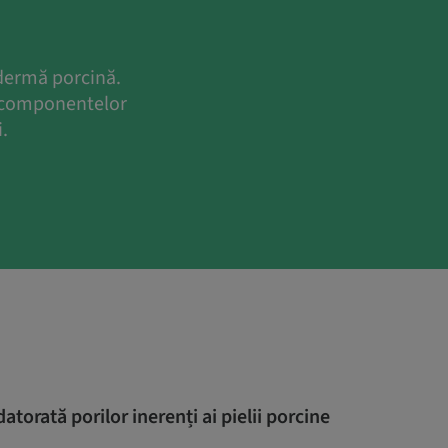
dermă porcină.
r componentelor
.
torată porilor inerenți ai pielii porcine