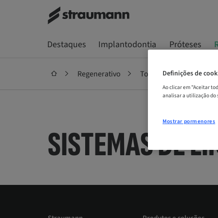
Destaques
Implantodontia
Próteses
Regenerativo
Todos os produtos
Definições de cook
Ao clicar em "Aceitar t
analisar a utilização do
Mostrar pormenores
SISTEMAS DE
LI