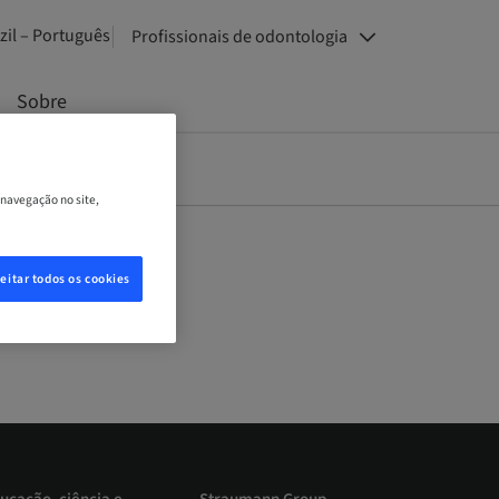
zil – Português
Profissionais de odontologia
Sobre
 navegação no site,
eitar todos os cookies