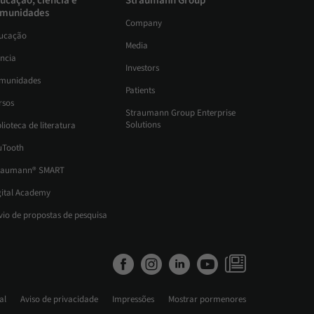
ucação, ciência e
Straumann Group
munidades
Company
ucação
Media
ência
Investors
munidades
Patients
rsos
Straumann Group Enterprise
Solutions
lioteca de literatura
uTooth
raumann® SMART
gital Academy
vio de propostas de pesquisa
al
Aviso de privacidade
Impressões
Mostrar pormenores