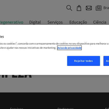
Bra
Regenerativo
Digital
Serviços
Educação
Ciência
Sistemas de limpeza
ies
odos os cookies", concorda com o armazenamento de cookies no seu dispositivo para melhorar a
 site e ajudar nas nossas iniciativas de marketing.
Aviso de privacidade
Rejeitar todos
Ac
MPEZA