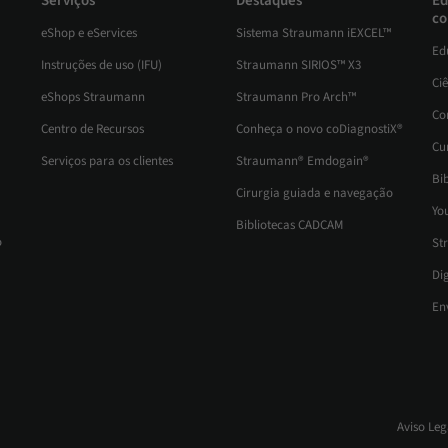
Serviços
Destaques
Ed
co
eShop e eServices
Sistema Straumann iEXCEL™
Ed
Instruções de uso (IFU)
Straumann SIRIOS™ X3
Ci
eShops Straumann
Straumann Pro Arch™
Co
Centro de Recursos
Conheça o novo coDiagnostiX®
Cu
Serviços para os clientes
Straumann® Emdogain®
Bib
Cirurgia guiada e navegação
Yo
Bibliotecas CADCAM
o
St
Di
En
Aviso Leg