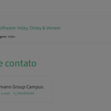
oftware: Inlay, Onlay & Veneer
agem:
Video
e contato
umann Group Campus
r e-mail
07614501444