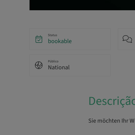
Status
bookable
Público
National
Descriçã
Sie möchten Ihr Wi