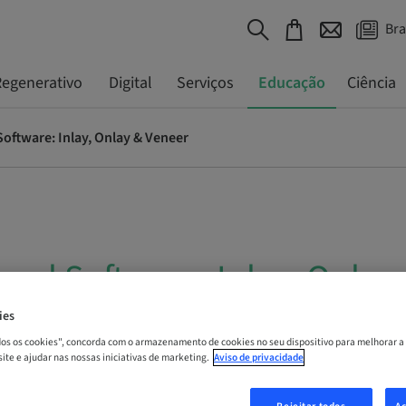
Bra
egenerativo
Digital
Serviços
Educação
Ciência
oftware: Inlay, Onlay & Veneer
ual Software: Inlay, Onlay
ies
 | Online
odos os cookies", concorda com o armazenamento de cookies no seu dispositivo para melhorar a
 site e ajudar nas nossas iniciativas de marketing.
Aviso de privacidade
A