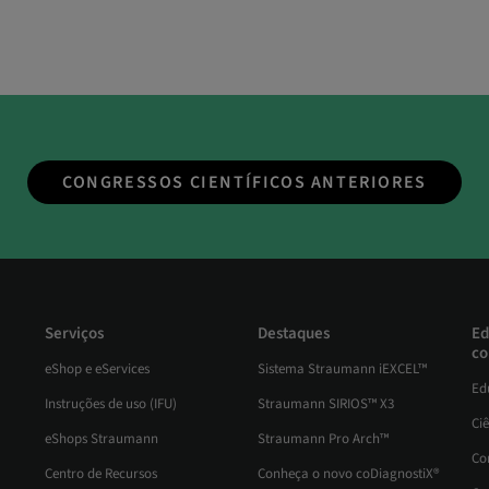
CONGRESSOS CIENTÍFICOS ANTERIORES
Serviços
Destaques
Ed
co
eShop e eServices
Sistema Straumann iEXCEL™
Ed
Instruções de uso (IFU)
Straumann SIRIOS™ X3
Ci
eShops Straumann
Straumann Pro Arch™
Co
Centro de Recursos
Conheça o novo coDiagnostiX®