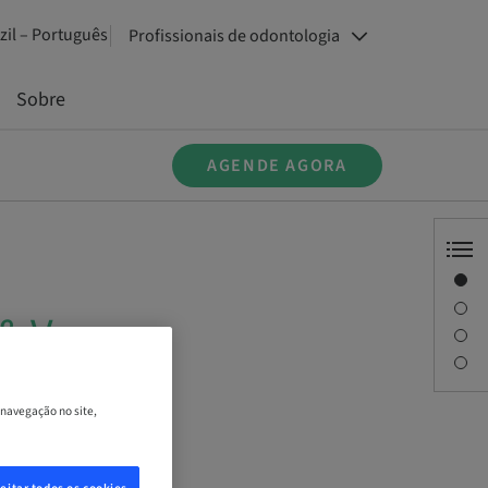
zil – Português
Profissionais de odontologia
Sobre
AGENDE AGORA
Visão geral
Descrição
 & Veneer
Sessões
Pessoa de contato
 navegação no site,