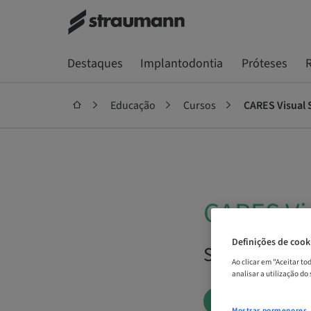
Destaques
Implantodontia
Próteses
R
Educação
Cursos
CARES Visual S
CARES Vis
Definições de cook
Sob demanda
Ao clicar em "Aceitar t
analisar a utilização do
AGENDE AGOR
Mostrar pormenores