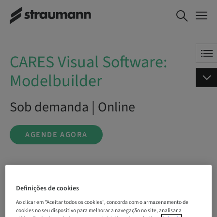
CARES Visual Software:
AGENDE AGORA
Modelbuilder
CARES Visual Software:
Modelbuilder
Sob demanda | Online
AGENDE AGORA
Status
bookable
Definições de cookies
Ao clicar em "Aceitar todos os cookies", concorda com o armazenamento de
cookies no seu dispositivo para melhorar a navegação no site, analisar a