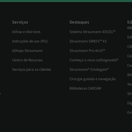
Serviços
Destaques
Ed
co
eShop e eServices
Sistema Straumann iEXCEL™
Ed
Instruções de uso (IFU)
Straumann SIRIOS™ X3
Ci
eShops Straumann
Straumann Pro Arch™
Co
Centro de Recursos
Conheça o novo coDiagnostiX®
Cu
Serviços para os clientes
Straumann® Emdogain®
Bib
Cirurgia guiada e navegação
Yo
Bibliotecas CADCAM
o
St
Di
En