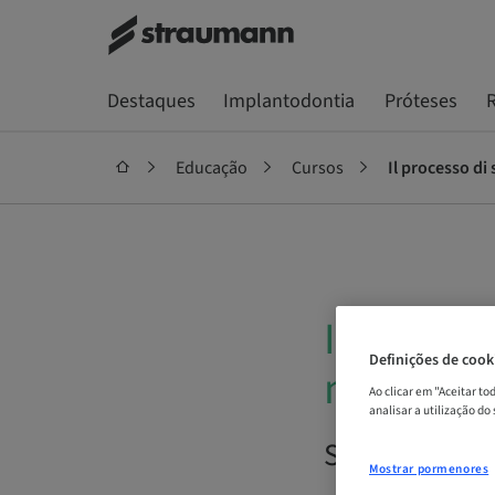
Destaques
Implantodontia
Próteses
R
Educação
Cursos
Il processo di 
Il process
Definições de cook
medici
Ao clicar em "Aceitar t
analisar a utilização do
Sob demanda
Mostrar pormenores