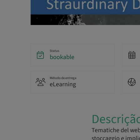
Status
bookable
Método de entrega
eLearning
Descriçã
Tematiche del webi
stoccaggio e impli