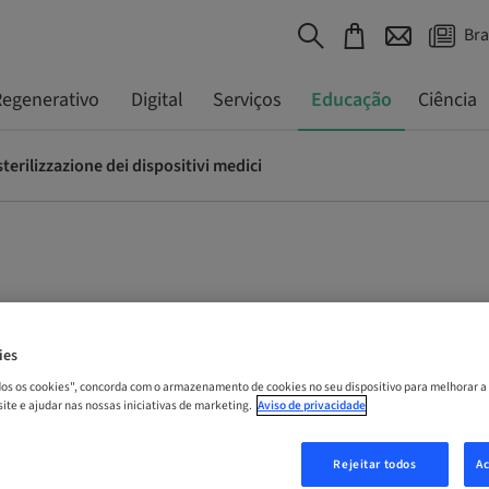
Bra
egenerativo
Digital
Serviços
Educação
Ciência
sterilizzazione dei dispositivi medici
o di sterilizzazione dei disp
ies
odos os cookies", concorda com o armazenamento de cookies no seu dispositivo para melhorar a
 site e ajudar nas nossas iniciativas de marketing.
Aviso de privacidade
 | Online
Rejeitar todos
Ac