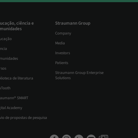
ucação, ciência e
Straumann Group
munidades
Company
ucação
Media
ência
Investors
munidades
Patients
rsos
Straumann Group Enterprise
Solutions
lioteca de literatura
uTooth
raumann® SMART
gital Academy
vio de propostas de pesquisa