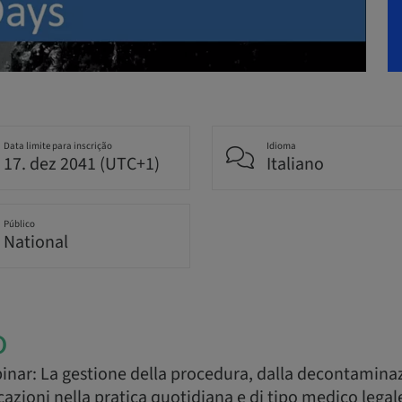
Data limite para inscrição
Idioma
17. dez 2041 (UTC+1)
Italiano
Público
National
o
nar: La gestione della procedura, dalla decontaminaz
cazioni nella pratica quotidiana e di tipo medico legal