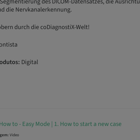
ie Segmentierung des DICOM-Datensatzes, die Ausricht
d die Nervkanalerkennung.
öbern durch die coDiagnostiX-Welt!
ntista
odutos:
Digital
How to - Easy Mode | 1. How to start a new case
agem:
Video