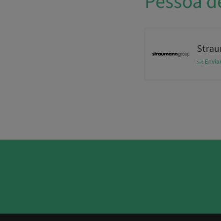
Pessoa d
Stra
Envia