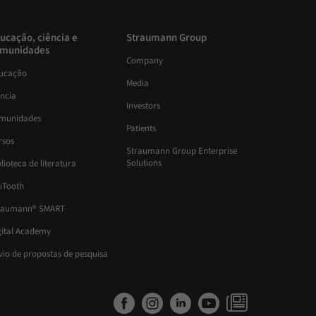
ucação, ciência e
Straumann Group
munidades
Company
ucação
Media
ência
Investors
munidades
Patients
rsos
Straumann Group Enterprise
Solutions
lioteca de literatura
uTooth
raumann® SMART
gital Academy
vio de propostas de pesquisa