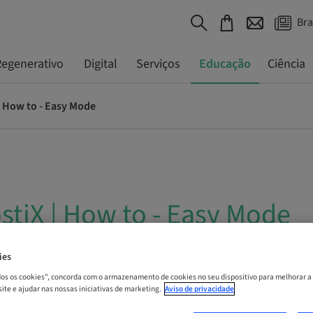
Bra
egenerativo
Digital
Serviços
Educação
Ciência
| How to - Easy Mode
stiX | How to - Easy Mode
 | Online
ies
odos os cookies", concorda com o armazenamento de cookies no seu dispositivo para melhorar a
 site e ajudar nas nossas iniciativas de marketing.
Aviso de privacidade
A