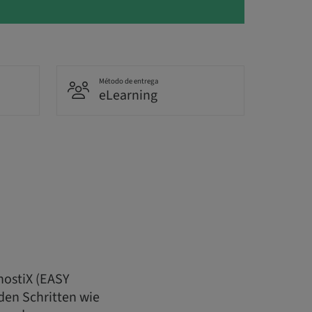
Método de entrega
eLearning
nostiX (EASY
den Schritten wie