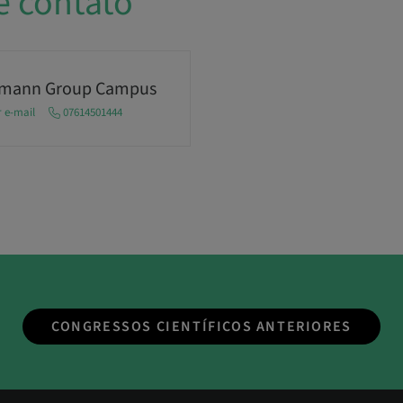
e contato
umann Group Campus
r e-mail
07614501444
CONGRESSOS CIENTÍFICOS ANTERIORES