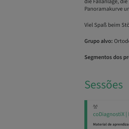
die Fallanlage, d
Panoramakurve un
Viel Spaß beim St
Grupo alvo:
Ortodo
Segmentos dos pr
Sessões
coDiagnostiX | 
Material de aprendiz