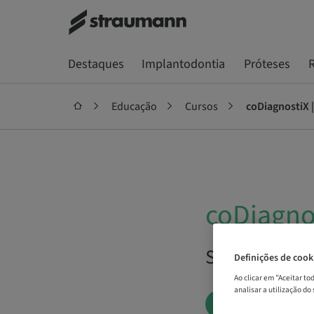
Destaques
Implantodontia
Próteses
R
Educação
Cursos
coDiagnostiX 
coDiagno
Sob demanda
Definições de cook
Ao clicar em "Aceitar t
analisar a utilização do
AGENDE AGOR