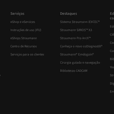
Serviços
Destaques
Ed
co
eShop e eServices
Sistema Straumann iEXCEL™
Ed
Instruções de uso (IFU)
Straumann SIRIOS™ X3
Ci
eShops Straumann
Straumann Pro Arch™
Co
Centro de Recursos
Conheça o novo coDiagnostiX®
Cu
Serviços para os clientes
Straumann® Emdogain®
Bib
Cirurgia guiada e navegação
Yo
Bibliotecas CADCAM
o
St
Di
En