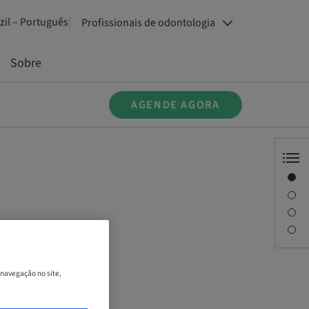
zil – Português
Profissionais de odontologia
Sobre
AGENDE AGORA
Visão geral
Descrição
Sessões
Pessoa de contato
 navegação no site,