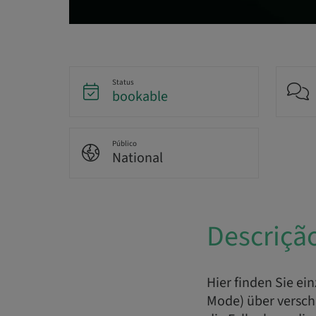
Status
bookable
Público
National
Descriçã
Hier finden Sie ei
Mode) über verschi