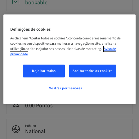
bookable
Data limite para inscrição
09. out 2026 (UTC+1)
Definições de cookies
Ao clicar em "Aceitar todos os cookies", concorda com o armazenamento de
cookies no seu dispositivo para melhorar a navegação no site, analisar a
Preço por participante (impostos locais aplicáveis)
utilização do site e ajudar nas nossas iniciativas de marketing.
Aviso de
EUR 2200.00
privacidade
Rejeitar todos
Aceitar todos os cookies
Idioma
English
Mostrar pormenores
Pontos
0.00 Pontos
Público
National