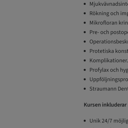
Mjukvävnadsint
Rökning och imp
Mikrofloran kri
Pre- och postop
Operationsbeskr
Protetiska kons
Komplikationer
Profylax och hyg
Uppföljningspro
Straumann Dent
Kursen inkluderar
Unik 24/7 möjlig