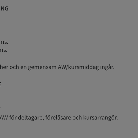
ING
ms.
ms.
ncher och en gemensam AW/kursmiddag ingår.
E
T
W för deltagare, föreläsare och kursarrangör.