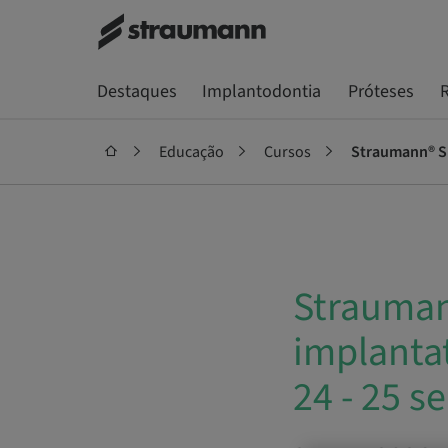
Destaques
Implantodontia
Próteses
R
Educação
Cursos
Strauman
implantat
24 - 25 