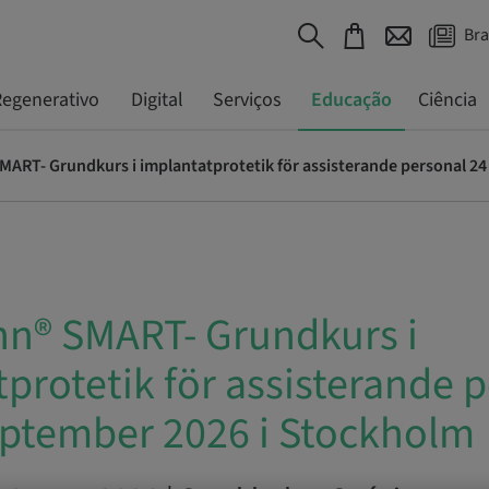
Bra
egenerativo
Digital
Serviços
Educação
Ciência
n® SMART- Grundkurs i
protetik för assisterande 
september 2026 i Stockholm