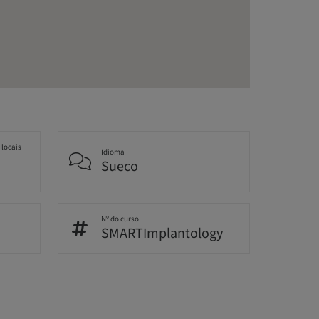
 locais
Idioma
Sueco
Nº do curso
SMARTImplantology