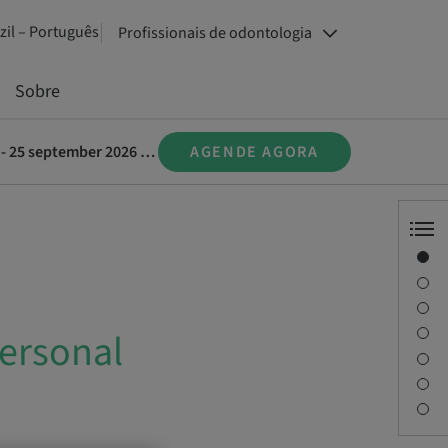
zil – Português
Profissionais de odontologia
Sobre
Straumann® SMART- Grundkurs i implantatprotetik för assisterande personal 24 - 25 september 2026 i Stockholm
AGENDE AGORA
Visão geral
Informações do instrutor
Descrição
Objetivos de aprendizagem
personal
Sessões
Viagem e locais
Pessoa de contato