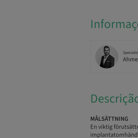
Informaç
Specialis
Ahme
Descriçã
MÅLSÄTTNING
En viktig förutsätt
implantatomhändert