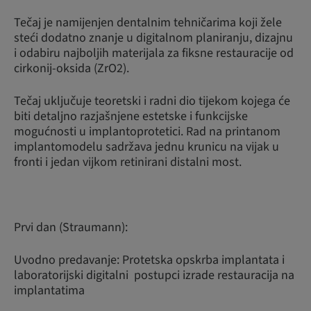
Tečaj je namijenjen dentalnim tehničarima koji žele
steći dodatno znanje u digitalnom planiranju, dizajnu
i odabiru najboljih materijala za fiksne restauracije od
cirkonij-oksida (ZrO2).
Tečaj uključuje teoretski i radni dio tijekom kojega će
biti detaljno razjašnjene estetske i funkcijske
mogućnosti u implantoprotetici. Rad na printanom
implantomodelu sadržava jednu krunicu na vijak u
fronti i jedan vijkom retinirani distalni most.
Prvi dan (Straumann):
Uvodno predavanje: Protetska opskrba implantata i
laboratorijski digitalni postupci izrade restauracija na
implantatima