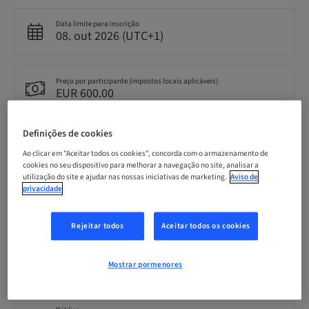
Data limite para inscrição
08. out 2026 (UTC+1)
Preço por participante (impostos locais aplicáveis)
EUR 600.00
Definições de cookies
Idioma
Croatian
Ao clicar em "Aceitar todos os cookies", concorda com o armazenamento de
cookies no seu dispositivo para melhorar a navegação no site, analisar a
utilização do site e ajudar nas nossas iniciativas de marketing.
Aviso de
privacidade
Pontos
0.00 Pontos
Rejeitar todos
Aceitar todos os cookies
Método de entrega
Theoretical
Mostrar pormenores