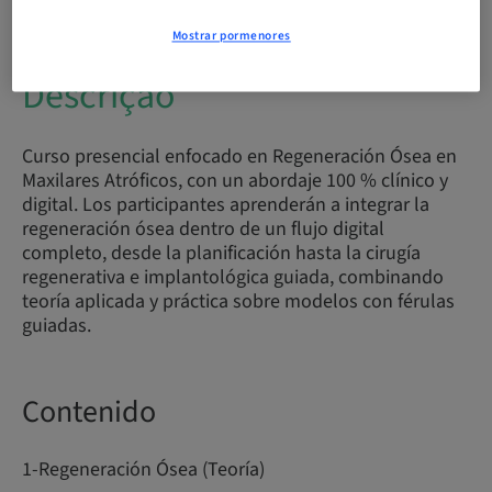
Mostrar pormenores
Descrição
Curso presencial enfocado en Regeneración Ósea en
Maxilares Atróficos, con un abordaje 100 % clínico y
digital. Los participantes aprenderán a integrar la
regeneración ósea dentro de un flujo digital
completo, desde la planificación hasta la cirugía
regenerativa e implantológica guiada, combinando
teoría aplicada y práctica sobre modelos con férulas
guiadas.
Contenido
1-Regeneración Ósea (Teoría)