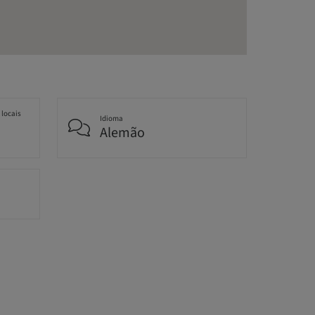
 locais
Idioma
Alemão