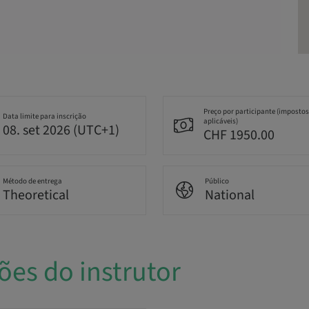
Preço por participante (impostos
Data limite para inscrição
aplicáveis)
08. set 2026 (UTC+1)
CHF 1950.00
Método de entrega
Público
Theoretical
National
ões do instrutor