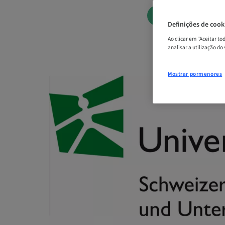
AGENDE AGOR
Definições de cook
Ao clicar em "Aceitar t
analisar a utilização do
Mostrar pormenores