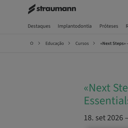
Destaques
Implantodontia
Próteses
R
Educação
Cursos
«Next Steps» 
«Next St
Essentia
18. set 2026 –