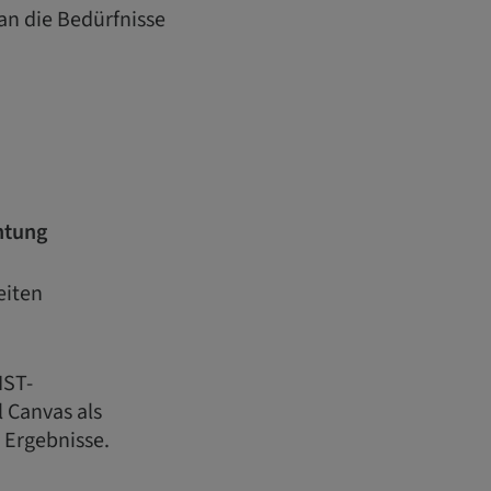
 an die Bedürfnisse
htung
eiten
IST-
 Canvas als
 Ergebnisse.