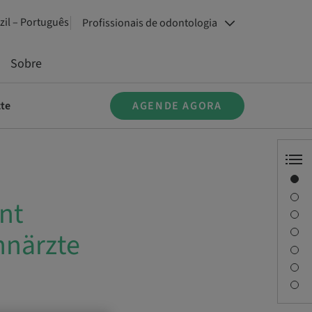
zil – Português
Profissionais de odontologia
Sobre
te
AGENDE AGORA
Visão geral
Informações do instrutor
nt
Descrição
Objetivos de aprendizagem
hnärzte
Sessões
Viagem e locais
Pessoa de contato