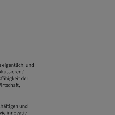
 eigentlich, und
okussieren?
fähigkeit der
irtschaft,
chäftigen und
ie innovativ