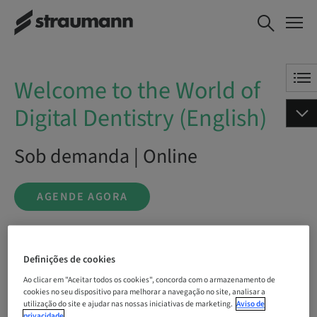
Welcome to the World of
AGENDE AGORA
Digital Dentistry (English)
Welcome to the World of
Digital Dentistry (English)
Sob demanda | Online
AGENDE AGORA
Definições de cookies
Status
bookable
Ao clicar em "Aceitar todos os cookies", concorda com o armazenamento de
cookies no seu dispositivo para melhorar a navegação no site, analisar a
utilização do site e ajudar nas nossas iniciativas de marketing.
Aviso de
privacidade