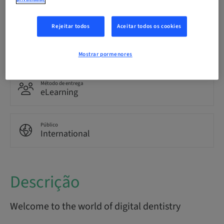
Idioma
English
Rejeitar todos
Aceitar todos os cookies
Pontos
0.00 Pontos
Mostrar pormenores
Método de entrega
eLearning
Público
International
Descrição
Welcome to the world of digital dentistry