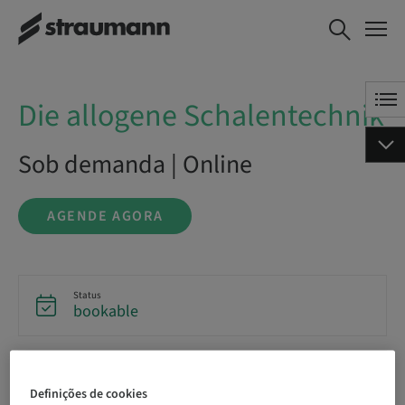
Die allogene
AGENDE AGORA
Schalentechnik
Die allogene Schalentechnik
Sob demanda | Online
AGENDE AGORA
Status
bookable
Idioma
Alemão
Definições de cookies