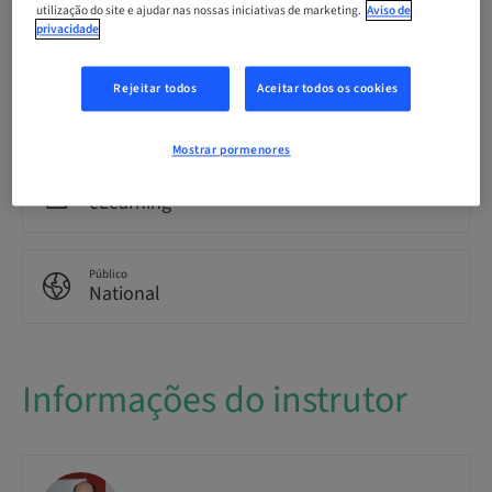
Idioma
utilização do site e ajudar nas nossas iniciativas de marketing.
Aviso de
Alemão
privacidade
Rejeitar todos
Aceitar todos os cookies
Pontos
0.00 Pontos
Mostrar pormenores
Método de entrega
eLearning
Público
National
Informações do instrutor