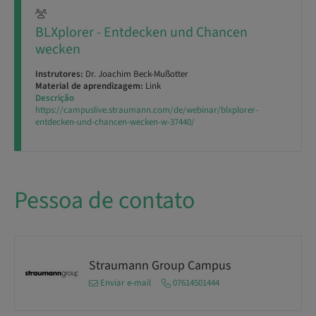
BLXplorer - Entdecken und Chancen
wecken
Instrutores:
Dr. Joachim Beck-Mußotter
Material de aprendizagem:
Link
Descrição
https://campuslive.straumann.com/de/webinar/blxplorer-
entdecken-und-chancen-wecken-w-37440/
Pessoa de contato
Straumann Group Campus
Enviar e-mail
07614501444